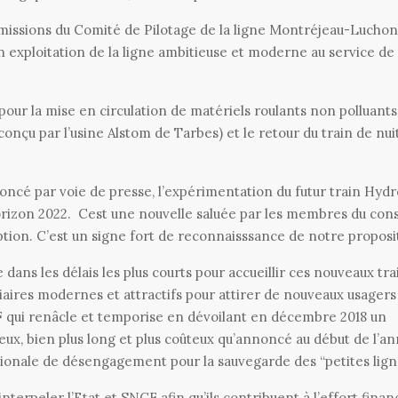
missions du Comité de Pilotage de la ligne Montréjeau-Luchon
 exploitation de la ligne ambitieuse et moderne au service de
our la mise en circulation de matériels roulants non polluants
onçu par l’usine Alstom de Tarbes) et le retour du train de nui
noncé par voie de presse, l’expérimentation du futur train Hy
orizon 2022. Cest une nouvelle saluée par les membres du cons
tion. C’est un signe fort de reconnaisssance de notre proposi
 dans les délais les plus courts pour accueillir ces nouveaux tra
iaires modernes et attractifs pour attirer de nouveaux usagers
CF qui renâcle et temporise en dévoilant en décembre 2018 un
x, bien plus long et plus coûteux qu’annoncé au début de l’an
ationale de désengagement pour la sauvegarde des “petites lign
terpeler l’Etat et SNCF afin qu’ils contribuent à l’effort finan