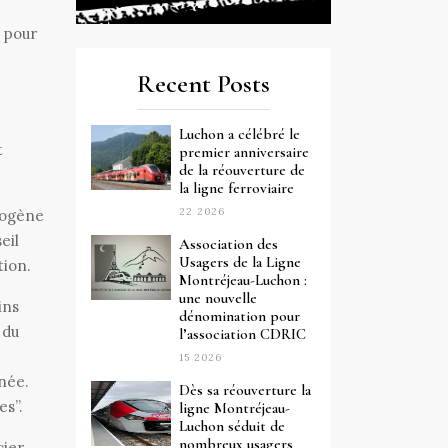
 pour
Recent Posts
Luchon a célébré le
t
premier anniversaire
de la réouverture de
la ligne ferroviaire
22 2026
drogène
eil
Association des
Usagers de la Ligne
tion.
Montréjeau-Luchon :
une nouvelle
ins
dénomination pour
 du
l’association CDRIC
15 2026
née.
Dès sa réouverture la
es”.
ligne Montréjeau-
Luchon séduit de
nombreux usagers
cier