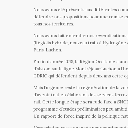
Nous avons été présents aux différentes com
défendre nos propositions pour une remise en
tous nos territoires.
Nous avons fait entendre nos revendications p
(Régiolis hybride, nouveau train à Hydrogène c
Paris-Luchon.
En fin d’année 2018, la Région Occitanie a an
d’Alstom sur la ligne Montréjeau-Luchon à l’h
CDRIC qui défendent depuis deux ans cette op
Mais l’urgence reste la régénération de la voie
d’avenir tout en élaborant des services ferrov
rail. Cette longue étape sera rude face à SN
programme d’études préliminaires peu ambitieu
Un rapport de force inspiré de la politique n
L’association reste engagée pour continuer à in