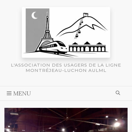
L'ASSOCIATION DES USAGERS DE LA LIGNE
MONTRÉJEAU-LUCHON AULML
MENU