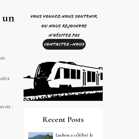
 un
 un
tudes
voir :
Recent Posts
Luchon a célébré le