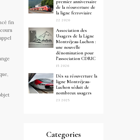
premier anniversaire
de la réouverture de
la ligne ferroviaire
22 2026
ncé fin
 cours
Association des
Usagers de la Ligne
 appel
Montréjeau-Luchon :
une nouvelle
dénomination pour
l’association CDRIC
hange
15 2026
que,
Dès sa réouverture la
ligne Montréjeau-
Luchon séduit de
nombreux usagers
objet
23 2025
Categories