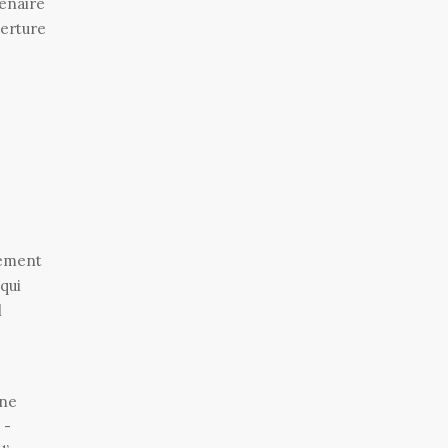
ténaire
verture
cement
qui
l
ène
 -