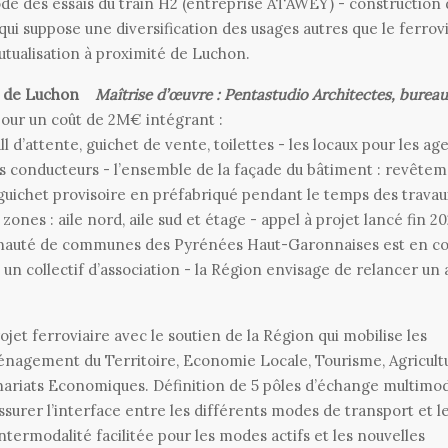
de des essais du train H2 (entreprise ATAWEY) - construction 
qui suppose une diversification des usages autres que le ferrov
tualisation à proximité de Luchon.
e de Luchon
Maîtrise d’œuvre : Pentastudio Architectes, bureau
ur un coût de 2M€ intégrant :
 d’attente, guichet de vente, toilettes - les locaux pour les ag
s conducteurs - l’ensemble de la façade du bâtiment : revête
 guichet provisoire en préfabriqué pendant le temps des trav
zones : aile nord, aile sud et étage - appel à projet lancé fin 2
munauté de communes des Pyrénées Haut-Garonnaises est en co
 un collectif d’association - la Région envisage de relancer un 
et ferroviaire avec le soutien de la Région qui mobilise les
ménagement du Territoire, Economie Locale, Tourisme, Agricult
nariats Economiques. Définition de 5 pôles d’échange multimo
ssurer l’interface entre les différents modes de transport et le
intermodalité facilitée pour les modes actifs et les nouvelles