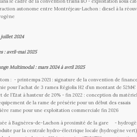
ns le cadre de la convention trains liO - exploitation sous ca
raction autonome entre Montréjeau-Luchon : diesel à la réou
 hydrogène
juillet 2024
s : avril-mai 2025
ange Multimodal : mars 2024 à avril 2025
stom : - printemps 2021 : signature de la convention de finan
ie pour l’achat de 3 rames Régiolis H2 d’un montant de 52M€ 
t de l’Etat à hauteur de 20% - fin 2022 : conception du matérie
équipement de la rame de présérie pour un début des essais
remière rame pour une exploitation commerciale fin 2026
tuée à Bagnères-de-Luchon à proximité de la gare - hydrog
roduite par la centrale hydro-électrique locale (hydrogène vert)