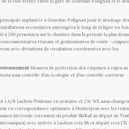
 de la voie ferrée entre la gare de Gourdan-Polignan et le d
 principale implantée à Gourdan-Polignan pour le stockage de
- installations secondaires aménagées le long de la ligne en fon
150 à 200 personnes sur le chantier dans la période la plus dens
s concessionnaires réseaux et gestionnaires de voirie - coupur
iveau avec déviations de circulation coordonnées avec les
environnement
Mesures de protection des emprises à enjeu au 
entions sous contrôle d’un écologue et d’un contrôle extérieur
t 1 A/R Luchon-Toulouse en semaine et 2 le WE sans change
ont en correspondance optimisée à Montréjeau avec les trains
 saison hivernale extension du produit SkiRail au départ de Tou
 mécaniques) avec arrivée à Luchon vers 9h et départ vers 17h -