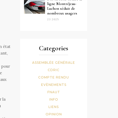
ligne Montréjeau-
Luchon séduit de
nombreux usagers
23 2025
Categories
n état
tant,
ASSEMBLÉE GÉNÉRALE
c pour
CDRIC
ne
COMPTE RENDU
eaux
EVÈNEMENTS
FNAUT
 la
INFO
u
LIENS
OPINION