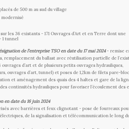
placés de 500 m au sud du village
n modernisé
sur les 36 existants - 171 Ouvrages d’Art et en Terre dont une
- 1 tunnel
ésignation de l’entreprise TSO en date du 17 mai 2024
- remise e
s, remplacement du ballast avec réutilisation partielle de l’exis
ouvrages d’art et de plusieurs petits ouvrages hydrauliques,
s, ouvrages d’art, tunnel) et poses de 1,2km de filets pare-blo
éation et aménagement des quais des 4 haltes et gare de la lig
t des continuités hydrauliques pour favoriser l’écoulement des 
on en date du 16 juin 2024
risés avec barrières et feux clignotant - pose de fourreaux pour
électriques, de la signalisation et télécommunication le long d