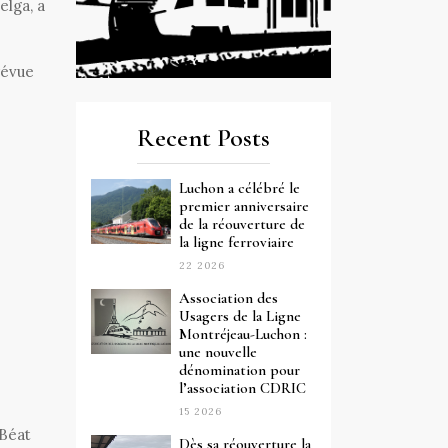
elga, a
révue
Recent Posts
Luchon a célébré le
premier anniversaire
de la réouverture de
la ligne ferroviaire
22 2026
Association des
Usagers de la Ligne
Montréjeau-Luchon :
une nouvelle
dénomination pour
l’association CDRIC
15 2026
 Béat
Dès sa réouverture la