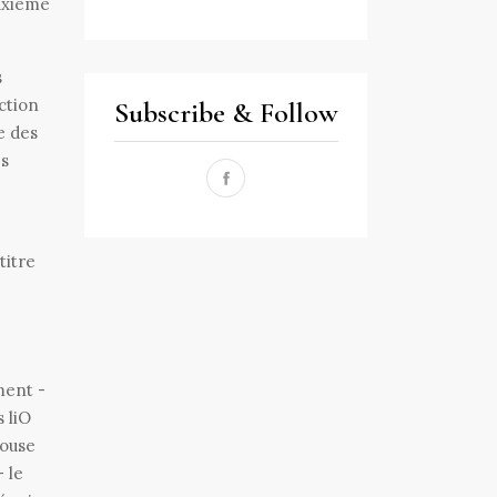
euxième
s
ction
Subscribe & Follow
e des
es
titre
ment -
 liO
louse
 le