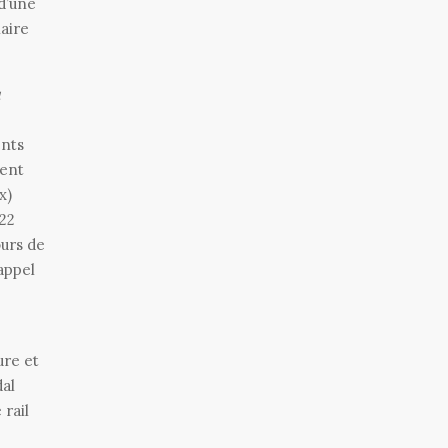
d’une
iaire
ents
ment
aux)
022
urs de
appel
ure et
dal
 rail