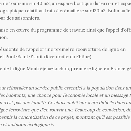
ice de tourisme sur 40 m2, un espace boutique du terroir et espa
graphique relatif au train à crémaillère sur 120m2. Enfin au 1e
ur des saisonniers.
 mise en œuvre du programme de travaux ainsi que l’appel d’off
ion.
 présidente de rappeler une première réouverture de ligne en
et Pont-Saint-Esprit (Rive droite du Rhône).
re de la ligne Montréjeau-Luchon, première ligne en France g
our
réinstaller un service public essentiel à la population dans un
 les habitants, une chance pour l’économie locale et un message f
 n’est pas une fatalité. Ce choix ambitieux a été difficile dans u
ligne ferroviaire que d’en rouvrir une. Beaucoup de conviction, di
permis la concrétisation de ce projet, montrant qu’il est possible
ale et ambition écologique
».