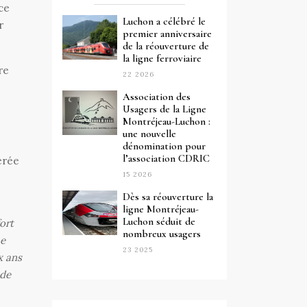
ce
Luchon a célébré le
r
premier anniversaire
de la réouverture de
la ligne ferroviaire
re
22 2026
Association des
Usagers de la Ligne
Montréjeau-Luchon :
une nouvelle
dénomination pour
l’association CDRIC
érée
15 2026
Dès sa réouverture la
ligne Montréjeau-
Luchon séduit de
ort
nombreux usagers
ne
23 2025
x ans
 de